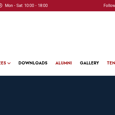
Mon - Sat: 10:00 - 18:00
Follow
EES
DOWNLOADS
ALUMNI
GALLERY
TE