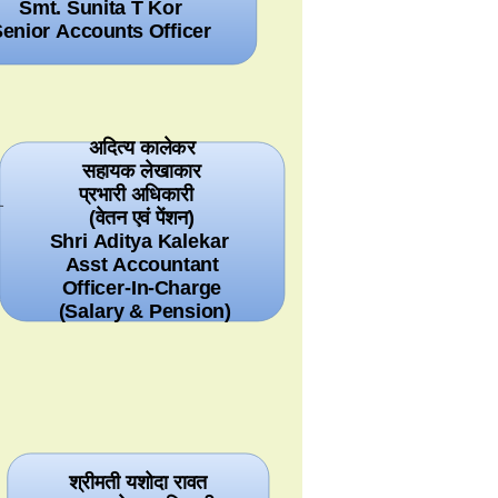
Smt. Sunita T Kor
enior Accounts Officer
अदित्य कालेकर
सहायक लेखाकार
प्रभारी अधिकारी
(वेतन एवं पेंशन)
Shri Aditya Kalekar
Asst Accountant
Officer-In-Charge
(Salary & Pension)
श्रीमती यशोदा रावत