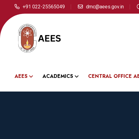
+91 022-25565049
dmc@aees.gov.in
AEES
ACADEMICS
CENTRAL OFFICE A