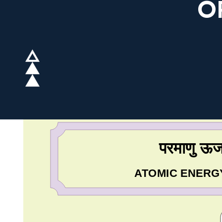
O
परमाणु ऊर्ज
ATOMIC ENERGY